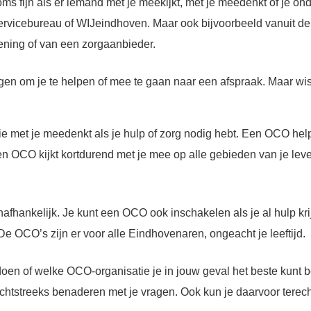
soms fijn als er iemand met je meekijkt, met je meedenkt of je 
t Servicebureau of WIJeindhoven. Maar ook bijvoorbeeld vanuit
lening of van een zorgaanbieder.
 vragen om je te helpen of mee te gaan naar een afspraak. Maar w
 met je meedenkt als je hulp of zorg nodig hebt. Een OCO helpt 
n OCO kijkt kortdurend met je mee op alle gebieden van je leve
afhankelijk. Je kunt een OCO ook inschakelen als je al hulp k
De OCO’s zijn er voor alle Eindhovenaren, ongeacht je leeftijd.
oen of welke OCO-organisatie je in jouw geval het beste kunt 
chtstreeks benaderen met je vragen. Ook kun je daarvoor terech