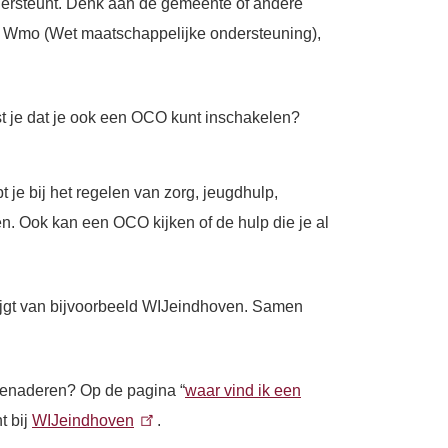
ondersteunt. Denk aan de gemeente of andere
 de Wmo (Wet maatschappelijke ondersteuning),
ist je dat je ook een OCO kunt inschakelen?
je bij het regelen van zorg, jeugdhulp,
n. Ook kan een OCO kijken of de hulp die je al
rijgt van bijvoorbeeld WIJeindhoven. Samen
benaderen? Op de pagina “
waar vind ik een
t bij
WIJeindhoven
.