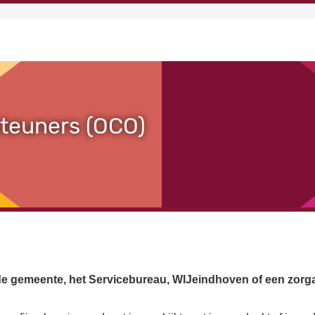
steuners (OCO)
s: de gemeente, het Servicebureau, WIJeindhoven of een zor