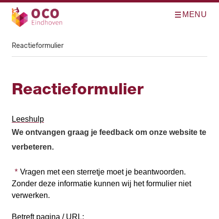
MENU
O
Direct naar de inhoud
p
e
n
m
Reactieformulier
e
n
u
Reactieformulier
Leeshulp
We ontvangen graag je feedback om onze website te
verbeteren.
Vragen met een sterretje moet je beantwoorden.
Zonder deze informatie kunnen wij het formulier niet
verwerken.
Betreft pagina / URL: